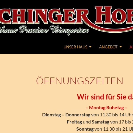
ZUM INHALT SPRINGEN
UNSER HAUS
ANGEBOT
A
ÖFFNUNGSZEITEN
Wir sind für Sie d
– Montag Ruhetag –
Dienstag – Donnerstag
von 11.30 bis 14 Uhr
Freitag
und
Samstag
von 17 bis
Sonntag
von 11.30 bis 21 U