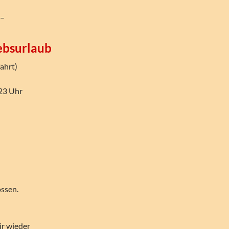
 –
ebsurlaub
ahrt)
 23 Uhr
ossen.
ir wieder