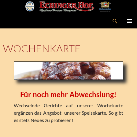
Suchen
ZUM
PRIMÄR
INHALT
MENÜ
SPRINGEN
WOCHENKARTE
Für noch mehr Abwechslung!
Wechselnde Gerichte auf unserer Wochekarte
ergänzen das Angebot unserer Speisekarte. So gibt
es stets Neues zu probieren!